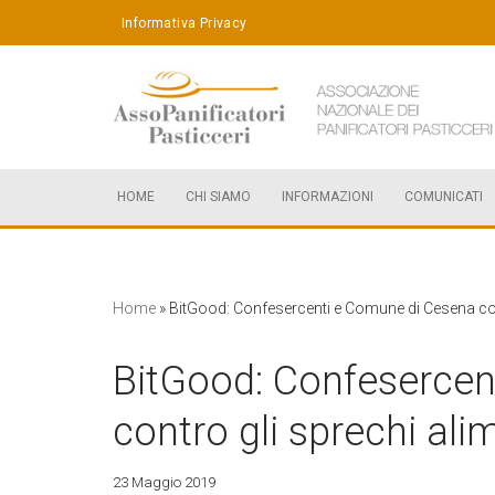
Informativa Privacy
Vai
al
contenuto
HOME
CHI SIAMO
INFORMAZIONI
COMUNICATI
Home
»
BitGood: Confesercenti e Comune di Cesena cont
BitGood: Confesercen
contro gli sprechi ali
23 Maggio 2019