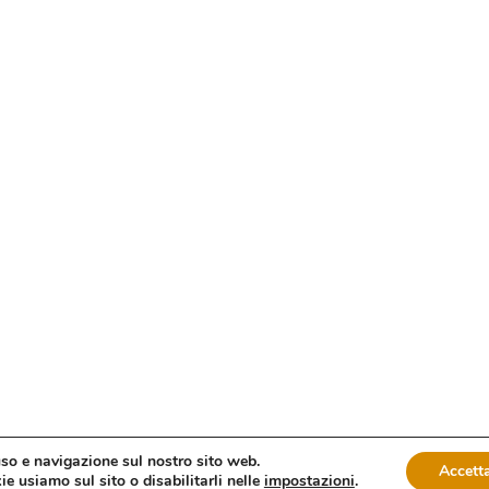
uso e navigazione sul nostro sito web.
Accetta
e usiamo sul sito o disabilitarli nelle
impostazioni
.
oma fax: 06 4746886 | Sito web sviluppato da
dm3