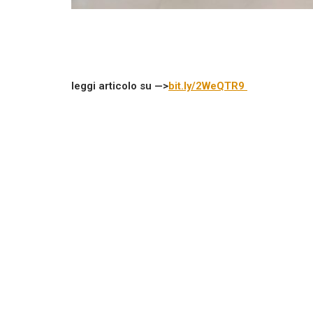
leggi articolo su —>
bit.ly/2WeQ
TR9