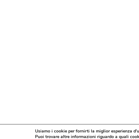
Usiamo i cookie per fornirti la miglior esperienza d'
Puoi trovare altre informazioni riguardo a quali cooki
© Confesercenti | Ufficio stampa: Via Nazionale, 60 00184 R