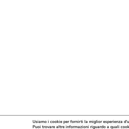
Usiamo i cookie per fornirti la miglior esperienza d'
Puoi trovare altre informazioni riguardo a quali cooki
© Confesercenti | Ufficio stampa: Via Nazionale, 60 00184 R