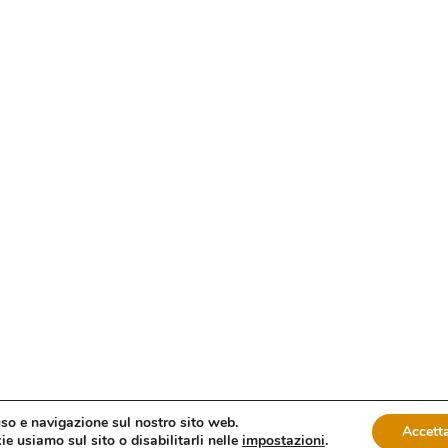
uso e navigazione sul nostro sito web.
Accetta
e usiamo sul sito o disabilitarli nelle
impostazioni
.
oma fax: 06 4746886 | Sito web sviluppato da
dm3