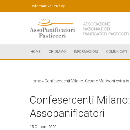
Informativa Privacy
Vai
al
contenuto
HOME
CHI SIAMO
INFORMAZIONI
COMUNICATI
Home
»
Confesercenti Milano: Cesare Marinoni entra in
Confesercenti Milano:
Assopanificatori
15 Ottobre 2020