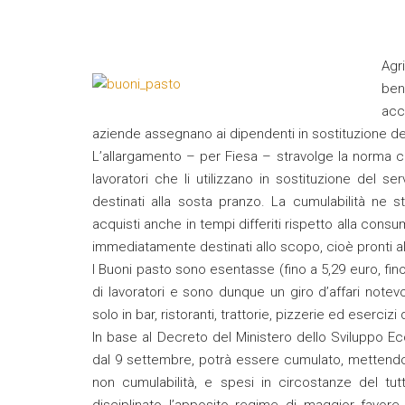
Agr
ben
acc
aziende assegnano ai dipendenti in sostituzione de
L’allargamento – per Fiesa – stravolge la norma ch
lavoratori che li utilizzano in sostituzione del ser
destinati alla sosta pranzo. La cumulabilità ne s
acquisti anche in tempi differiti rispetto alla cons
immediatamente destinati allo scopo, cioè pronti a
I Buoni pasto sono esentasse (fino a 5,29 euro, fino 
di lavoratori e sono dunque un giro d’affari not
solo in bar, ristoranti, trattorie, pizzerie ed esercizi
In base al Decreto del Ministero dello Sviluppo Econ
dal 9 settembre, potrà essere cumulato, mettendon
non cumulabilità, e spesi in circostanze del tutt
disciplinato l’apposito regime di maggior favore