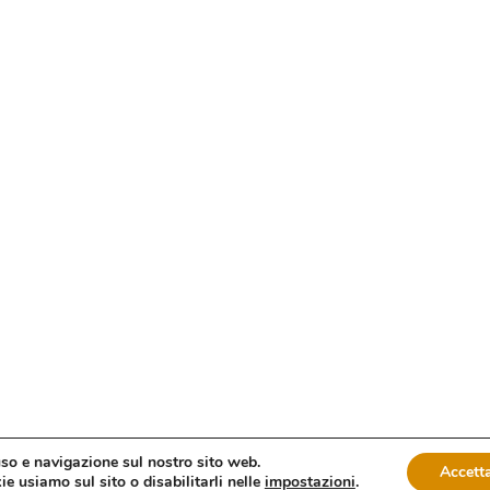
uso e navigazione sul nostro sito web.
Accetta
e usiamo sul sito o disabilitarli nelle
impostazioni
.
oma fax: 06 4746886 | Sito web sviluppato da
dm3