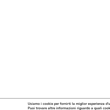
Usiamo i cookie per fornirti la miglior esperienza d'
Puoi trovare altre informazioni riguardo a quali cooki
© Confesercenti | Ufficio stampa: Via Nazionale, 60 00184 R