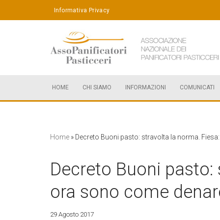
Informativa Privacy
Vai
al
contenuto
HOME
CHI SIAMO
INFORMAZIONI
COMUNICATI
Home
»
Decreto Buoni pasto: stravolta la norma. Fies
Decreto Buoni pasto: 
ora sono come denar
29 Agosto 2017