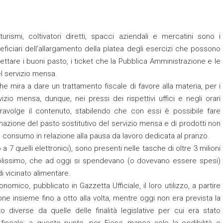
iturismi, coltivatori diretti, spacci aziendali e mercatini sono i
eficiari dell’allargamento della platea degli esercizi che possono
ettare i buoni pasto, i ticket che la Pubblica Amministrazione e le
l servizio mensa.
e mira a dare un trattamento fiscale di favore alla materia, per i
vizio mensa, dunque, nei pressi dei rispettivi uffici e negli orari
travolge il contenuto, stabilendo che con essi è possibile fare
umazione del pasto sostitutivo del servizio mensa e di prodotti non
l consumo in relazione alla pausa da lavoro dedicata al pranzo.
a 7 quelli elettronici), sono presenti nelle tasche di oltre 3 milioni
evolissimo, che ad oggi si spendevano (o dovevano essere spesi)
 di vicinato alimentare.
omico, pubblicato in Gazzetta Ufficiale, il loro utilizzo, a partire
e insieme fino a otto alla volta, mentre oggi non era prevista la
o diverse da quelle delle finalità legislative per cui era stato
 fiscale; a questo punto, per Fiesa, manca solo la cedibilità e