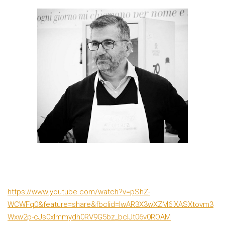
https://www.youtube.com/watch?v=pShZ-
WCWFq0&feature=share&fbclid=IwAR3X3wXZM6iXASXtovm3
Wxw2p-cJs0xlmmydh0RV9G5bz_bcIJt06v0ROAM