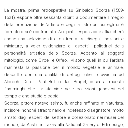
La mostra, prima retrospettiva su Sinibaldo Scorza (1589-
1631), espone oltre sessanta dipinti a documentare il meglio
della produzione dell’artista e degli artisti con cui egli si è
formato o si è confrontato. Ai dipinti l’esposizione affiancherà
anche una selezione di circa trenta tra disegni, incisioni e
miniature, a voler evidenziare gli aspetti poliedrici della
personalità artistica dello Scorza. Accanto ai soggetti
mitologici, come Circe e Orfeo, vi sono quelli in cui l’artista
manifesta la passione per il mondo vegetale e animale,
descritto con una qualità di dettagli che lo avvicina ad
Albrecht Dürer, Paul Brill o Jan Brügel, ossia ai maestri
fiamminghi che l’artista vide nelle collezioni genovesi del
tempo e che studiò e copiò.
Scorza, pittore notevolissimo, fu anche raffinato miniaturista,
incisore, nonché straordinario e indefesso disegnatore, molto
amato dagli esperti del settore e collezionato nei musei del
mondo, da Austin in Taxas alla National Gallery di Edimburgo,