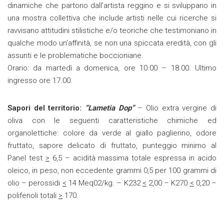
dinamiche che partono dall’artista reggino e si sviluppano in
una mostra collettiva che include artisti nelle cui ricerche si
ravvisano attitudini stilistiche e/o teoriche che testimoniano in
qualche modo un’affinità, se non una spiccata eredità, con gli
assunti e le problematiche boccioniane.
Orario: da martedì a domenica, ore 10.00 – 18.00. Ultimo
ingresso ore 17.00.
Sapori del territorio:
“Lametia Dop”
– Olio extra vergine di
oliva con le seguenti caratteristiche chimiche ed
organolettiche: colore da verde al giallo paglierino, odore
fruttato, sapore delicato di fruttato, punteggio minimo al
Panel test
>
6,5 – acidità massima totale espressa in acido
oleico, in peso, non eccedente grammi 0,5 per 100 grammi di
olio – perossidi
<
14 Meq02/kg. – K232
<
2,00 – K270
<
0,20 –
polifenoli totali
>
170.