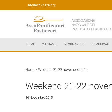
Informativa Privacy
Vai
al
contenuto
HOME
CHI SIAMO
INFORMAZIONI
COMUNICATI
Home
»
Weekend 21-22 novembre 2015
Weekend 21-22 nove
16 Novembre 2015