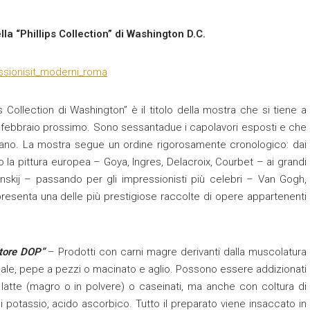
lla “Phillips Collection” di Washington D.C.
s Collection di Washington” è il titolo della mostra che si tiene a
 14 febbraio prossimo. Sono sessantadue i capolavori esposti e che
ano. La mostra segue un ordine rigorosamente cronologico: dai
o la pittura europea – Goya, Ingres, Delacroix, Courbet – ai grandi
skij – passando per gli impressionisti più celebri – Van Gogh,
presenta una delle più prestigiose raccolte di opere appartenenti
atore DOP”
– Prodotti con carni magre derivanti dalla muscolatura
 sale, pepe a pezzi o macinato e aglio. Possono essere addizionati
), latte (magro o in polvere) o caseinati, ma anche con coltura di
i potassio, acido ascorbico. Tutto il preparato viene insaccato in