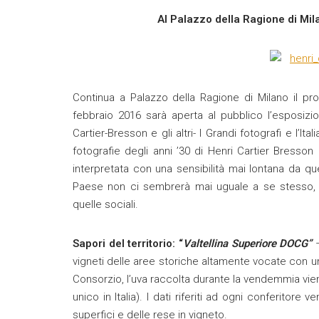
Al Palazzo della Ragione di Mila
Continua a Palazzo della Ragione di Milano il pro
febbraio 2016 sarà aperta al pubblico l’esposizion
Cartier-Bresson e gli altri- I Grandi fotografi e l’I
fotografie degli anni ’30 di Henri Cartier Bresson 
interpretata con una sensibilità mai lontana da que
Paese non ci sembrerà mai uguale a se stesso, m
quelle sociali.
Sapori del territorio: “
Valtellina Superiore DOCG”
–
vigneti delle aree storiche altamente vocate con una
Consorzio, l’uva raccolta durante la vendemmia vie
unico in Italia). I dati riferiti ad ogni conferitore
superfici e delle rese in vigneto.