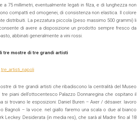
ore a 75 millimetri, eventualmente legati in filza, e di lunghezza non
 sono compatti ed omogenei, di consistenza non elastica. Il colore
te distribuiti. La pezzatura piccola (peso massimo 500 grammi) li
consente di avere a disposizione un prodotto sempre fresco da
sto, abbinati generalmente a vini rossi.
 tre mostre di tre grandi artisti
stre di tre grandi artisti che ribadiscono la centralità del Museo
 tre piani dell’ottocentesco Palazzo Donnaregina che ospitano il
si trovano le esposizioni: Daniel Buren – Axer / désaxer. lavoro
arco Bagnoli – la voce. nel giallo faremo una scala o due al bianco
ark Leckey. Desiderata (in media res), che sarà al Madre fino al 18