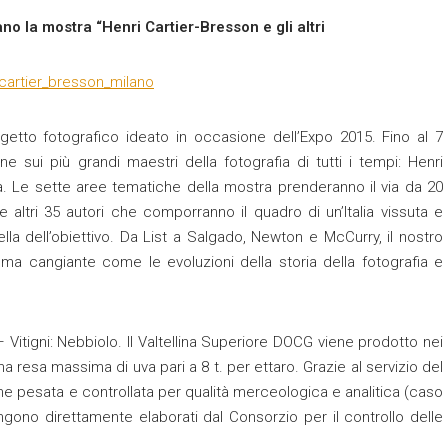
no la mostra “Henri Cartier-Bresson e gli altri
getto fotografico ideato in occasione dell’Expo 2015. Fino al 7
e sui più grandi maestri della fotografia di tutti i tempi: Henri
talia. Le sette aree tematiche della mostra prenderanno il via da 20
e altri 35 autori che comporranno il quadro di un’Italia vissuta e
lla dell’obiettivo. Da List a Salgado, Newton e McCurry, il nostro
a cangiante come le evoluzioni della storia della fotografia e
 Vitigni: Nebbiolo. Il Valtellina Superiore DOCG viene prodotto nei
 resa massima di uva pari a 8 t. per ettaro. Grazie al servizio del
ne pesata e controllata per qualità merceologica e analitica (caso
 vengono direttamente elaborati dal Consorzio per il controllo delle