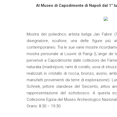
Al Museo di Capodimonte di Napoli dal 1° lug
Mostra del poliedrico artista belga Jan Fabre (
disegnatore, scultore, una delle figure più a
contemporaneo. Tra le sue varie mostre ricordiamo 
mostra personale al Louvre di Parigi (L’ange de 
pervenuti a Capodimonte dalle collezioni dei Farn
naturalia (madrepore, rami di corallo, uova di struzz
realizzati in cristallo di rocca, bronzo, avorio, 
manufatti provenienti da terre di esplorazione). 
Schriek, pittore olandese del Seicento, attivo an
rappresentazione del sottobosco. A questa ecle
Collezione Egizia del Museo Archeologico Nazionale
Orario: 8.30 – 19.30.