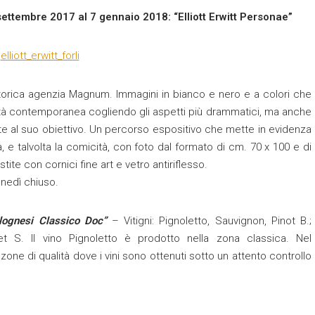
ettembre 2017 al 7 gennaio 2018: “Elliott Erwitt Personae”
 storica agenzia Magnum. Immagini in bianco e nero e a colori che
iviltà contemporanea cogliendo gli aspetti più drammatici, ma anche
ronte al suo obiettivo. Un percorso espositivo che mette in evidenza
a, e talvolta la comicità, con foto dal formato di cm. 70 x 100 e di
ite con cornici fine art e vetro antiriflesso.
unedì chiuso.
olognesi Classico Doc”
– Vitigni: Pignoletto, Sauvignon, Pinot B.;
net S. Il vino Pignoletto è prodotto nella zona classica. Nel
one di qualità dove i vini sono ottenuti sotto un attento controllo