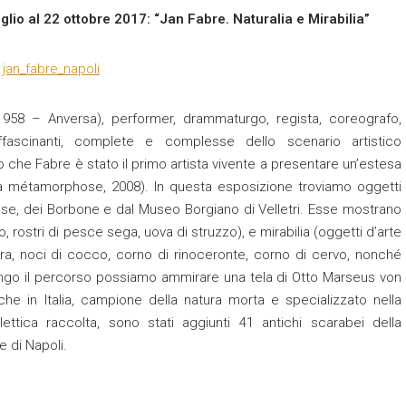
lio al 22 ottobre 2017: “Jan Fabre. Naturalia e Mirabilia”
1958 – Anversa), performer, drammaturgo, regista, coreografo,
ffascinanti, complete e complesse dello scenario artistico
che Fabre è stato il primo artista vivente a presentare un’estesa
la métamorphose, 2008). In questa esposizione troviamo oggetti
ese, dei Borbone e dal Museo Borgiano di Velletri. Esse mostrano
o, rostri di pesce sega, uova di struzzo), e mirabilia (oggetti d’arte
ambra, noci di cocco, corno di rinoceronte, corno di cervo, nonché
Lungo il percorso possiamo ammirare una tela di Otto Marseus von
che in Italia, campione della natura morta e specializzato nella
ttica raccolta, sono stati aggiunti 41 antichi scarabei della
 di Napoli.