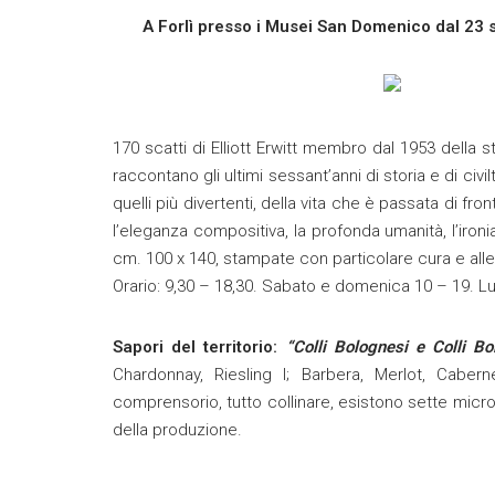
A Forlì presso i Musei San Domenico dal 23 s
170 scatti di Elliott Erwitt membro dal 1953 della
raccontano gli ultimi sessant’anni di storia e di c
quelli più divertenti, della vita che è passata di f
l’eleganza compositiva, la profonda umanità, l’ironi
cm. 100 x 140, stampate con particolare cura e allest
Orario: 9,30 – 18,30. Sabato e domenica 10 – 19. L
Sapori del territorio:
“Colli Bolognesi e Colli B
Chardonnay, Riesling I; Barbera, Merlot, Caber
comprensorio, tutto collinare, esistono sette microz
della produzione.