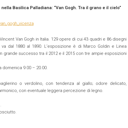
nella Basilica Palladiana: “Van Gogh. Tra il grano e il cielo”
ncent Van Gogh in Italia. 129 opere di cui 43 quadri e 86 disegni
 va dal 1880 al 1890. L’esposizione è di Marco Goldin e Linea
n grande successo tra il 2012 e il 2015 con tre ampie esposizioni
ì a domenica 9.00 – 20.00.
glierino o verdolino, con tendenza al giallo; odore delicato,
 armonico, con eventuale leggera percezione di legno.
.
osciutto.