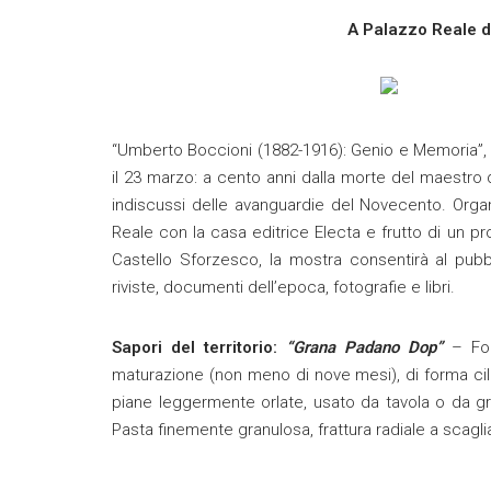
A Palazzo Reale di
“Umberto Boccioni (1882-1916): Genio e Memoria”, 
il 23 marzo: a cento anni dalla morte del maestro 
indiscussi delle avanguardie del Novecento. Org
Reale con la casa editrice Electa e frutto di un p
Castello Sforzesco, la mostra consentirà al pubb
riviste, documenti dell’epoca, fotografie e libri.
Sapori del territorio:
“Grana Padano Dop”
– For
maturazione (non meno di nove mesi), di forma ci
piane leggermente orlate, usato da tavola o da gr
Pasta finemente granulosa, frattura radiale a scagli