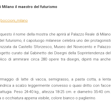
 Milano il maestro del futurismo
questo il nome della mostra che aprirà al Palazzo Reale di Milano
del futurismo, il capoluogo milanese celebra uno dei protagonisti
anizzata da Castello Sforzesco, Museo del Novecento e Palazzo
rogetto curato dal Gabinetto dei Disegni della Soprintendenza del
lico di ammirare circa 280 opere tra disegni, dipinti ma anche
maggio di latte di vacca, semigrasso, a pasta cotta, a lenta
lindrica a scalzo leggermente convesso o quasi dritto con facce
attugia. Peso 24-40 kg., altezza 18-25 cm. e diametro 35-40 cm.
a o occhiatura appena visibile, colore bianco o paglierino.