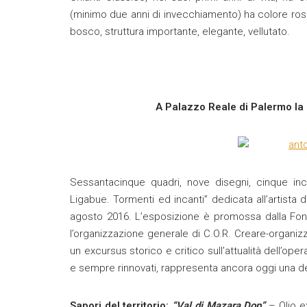
(minimo due anni di invecchiamento) ha colore ross
bosco, struttura importante, elegante, vellutato.
A Palazzo Reale di Palermo la 
Sessantacinque quadri, nove disegni, cinque inc
Ligabue. Tormenti ed incanti” dedicata all’artista d
agosto 2016. L’esposizione è promossa dalla Fon
l’organizzazione generale di C.O.R. Creare-organiz
un excursus storico e critico sull’attualità dell’op
e sempre rinnovati, rappresenta ancora oggi una del
Sapori del territorio:
“Val di Mazara Dop”
– Olio ex