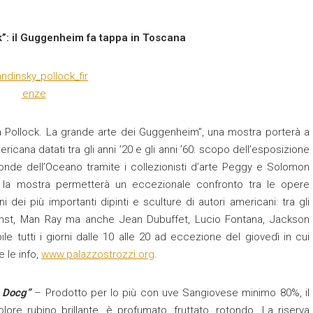
k”: il Guggenheim fa tappa in Toscana
 a Pollock. La grande arte dei Guggenheim”, una mostra porterà a
icana datati tra gli anni ’20 e gli anni ’60: scopo dell’esposizione
 sponde dell’Oceano tramite i collezionisti d’arte Peggy e Solomon
la mostra permetterà un eccezionale confronto tra le opere
 dei più importanti dipinti e sculture di autori americani: tra gli
rnst, Man Ray ma anche Jean Dubuffet, Lucio Fontana, Jackson
le tutti i giorni dalle 10 alle 20 ad eccezione del giovedì in cui
e le info,
www.palazzostrozzi.org
.
o Docg”
– Prodotto per lo più con uve Sangiovese minimo 80%, il
olore rubino brillante, è profumato, fruttato, rotondo. La riserva