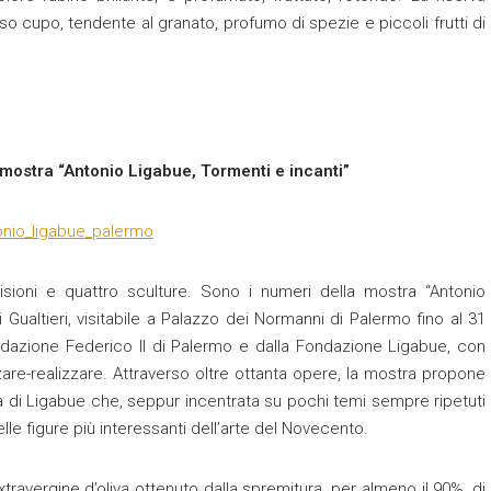
o cupo, tendente al granato, profumo di spezie e piccoli frutti di
mostra “Antonio Ligabue, Tormenti e incanti”
isioni e quattro sculture. Sono i numeri della mostra “Antonio
i Gualtieri, visitabile a Palazzo dei Normanni di Palermo fino al 31
dazione Federico II di Palermo e dalla Fondazione Ligabue, con
zare-realizzare. Attraverso oltre ottanta opere, la mostra propone
era di Ligabue che, seppur incentrata su pochi temi sempre ripetuti
le figure più interessanti dell’arte del Novecento.
travergine d’oliva ottenuto dalla spremitura, per almeno il 90%, di